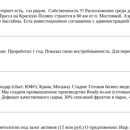
 интернет есть, газ рядом. Собственность !!! Расположение сред
Трасса на Красную Поляну строится в 60 км от п. Мостовкой. А
е бассейны. Есть инвестиционное соглашение с администрацией 
рае. Проработал 1 год. Показал свою востребованность. Для пер
снодар (сбыт: ЮФО, Крым, Москва). Стадия: Готовая бизнес-мод
Мы создаем промышленное производство Ready-to-use (готовых 
Дефицит качественного сырья, 30% списаний фруктов в барах, «с
тологии под залог активов (15 млн руб.) О предложении: Ищу 