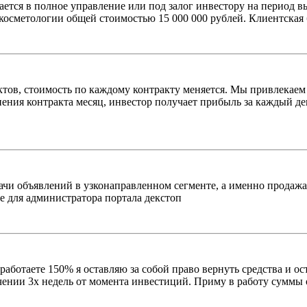
ается в полное управление или под залог инвестору на период 
косметологии общей стоимостью 15 000 000 рублей. Клиентская б
тов, стоимость по каждому контракту меняется. Мы привлекаем
нения контракта месяц, инвестор получает прибыль за каждый д
чи объявлений в узконаправленном сегменте, а именно продажа 
е для администратора портала декстоп
работаете 150% я оставляю за собой право вернуть средства и о
чении 3х недель от момента инвестиций. Приму в работу суммы о